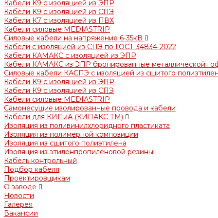
Кабели K9 с изоляцией из ЭПР
Кабели K9 с изоляцией из СПЭ
Кабели К7 с изоляцией из ПВХ
Кабели силовые MEDIASTRIP
Силовые кабели на напряжение 6-35кВ
Кабели с изоляцией из СПЭ по ГОСТ 34834-2022
Кабели КАМАКС с изоляцией из ЭПР
Кабели КАМАКС из ЭПР бронированные металлической го
Силовые кабели КАСПЭ с изоляцией из сшитого полиэтилен
Кабели K9 с изоляцией из ЭПР
Кабели К9 с изоляцией из СПЭ
Кабели силовые MEDIASTRIP
Самонесущие изолированные провода и кабели
Кабели для КИПиА (КИПАКС ТМ)
Изоляция из поливинилхлоридного пластиката
Изоляция из полимерной композиции
Изоляция из сшитого полиэтилена
Изоляция из этиленпропиленовой резины
Кабель контрольный
Подбор кабеля
Проектировщикам
О заводе
Новости
Галерея
Вакансии