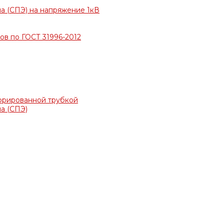
а (СПЭ) на напряжение 1кВ
в по ГОСТ 31996-2012
фрированной трубкой
а (СПЭ)