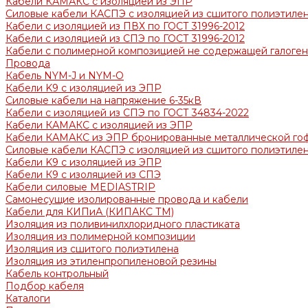
Кабели КАМАКС с изоляцией из ЭПР
Силовые кабели КАСПЭ с изоляцией из сшитого полиэтилен
Кабели с изоляцией из ПВХ по ГОСТ 31996-2012
Кабели с изоляцией из СПЭ по ГОСТ 31996-2012
Кабели с полимерной композицией не содержащей галогено
Провода
Кабель NYM-J и NYM-O
Кабели K9 с изоляцией из ЭПР
Силовые кабели на напряжение 6-35кВ
Кабели с изоляцией из СПЭ по ГОСТ 34834-2022
Кабели КАМАКС с изоляцией из ЭПР
Кабели КАМАКС из ЭПР бронированные металлической го
Силовые кабели КАСПЭ с изоляцией из сшитого полиэтилен
Кабели K9 с изоляцией из ЭПР
Кабели К9 с изоляцией из СПЭ
Кабели силовые MEDIASTRIP
Самонесущие изолированные провода и кабели
Кабели для КИПиА (КИПАКС ТМ)
Изоляция из поливинилхлоридного пластиката
Изоляция из полимерной композиции
Изоляция из сшитого полиэтилена
Изоляция из этиленпропиленовой резины
Кабель контрольный
Подбор кабеля
Каталоги