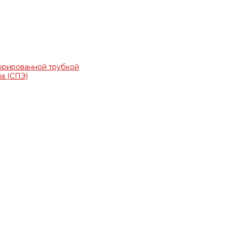
фрированной трубкой
а (СПЭ)